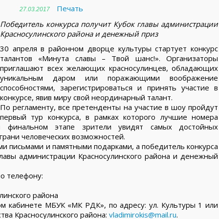
Печать
27.03.2017
Победитель конкурса получит Кубок главы администрации
Красносулинского района и денежный приз
30 апреля в районном дворце культуры стартует конкурс
талантов «Минута славы – Твой шанс!». Организаторы
приглашают всех желающих красносулинцев, обладающих
уникальным даром или поражающими воображение
способностями, зарегистрироваться и принять участие в
конкурсе, явив миру свой неординарный талант.
По регламенту, все претенденты на участие в шоу пройдут
первый тур конкурса, в рамках которого лучшие номера
м финальном этапе зрители увидят самых достойных
 грани человеческих возможностей.
и письмами и памятными подарками, а победитель конкурса
главы администрации Красносулинского района и денежный
о телефону:
улинского района
м кабинете МБУК «МК РДК», по адресу: ул. Культуры 1 или
ства Красносулинского района:
vladimirokis@mail.ru
.