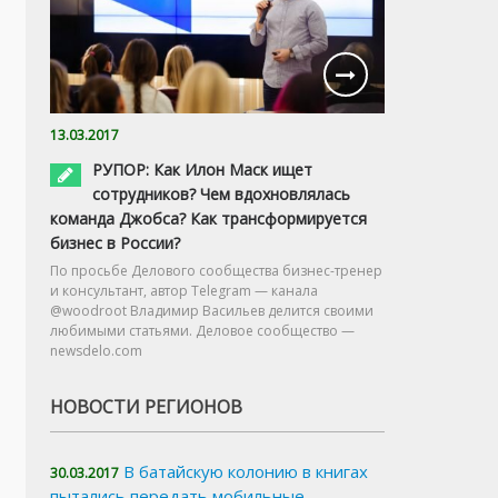
13.03.2017
РУПОР: Как Илон Маск ищет
сотрудников? Чем вдохновлялась
команда Джобса? Как трансформируется
бизнес в России?
По просьбе Делового сообщества бизнес-тренер
и консультант, автор Telegram — канала
@woodroot Владимир Васильев делится своими
любимыми статьями. Деловое сообщество —
newsdelo.com
НОВОСТИ РЕГИОНОВ
В батайскую колонию в книгах
30.03.2017
пытались передать мобильные