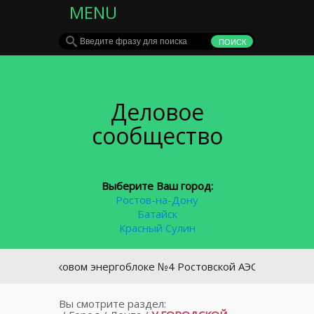
MENU
Деловое
сообщество
Выберите Ваш город:
Ростов-на-Дону
Батайск
Красный Сулин
а пусковом энергоблоке №4 Ростовской АЭС начались гидрои
Вы смотрите раздел: