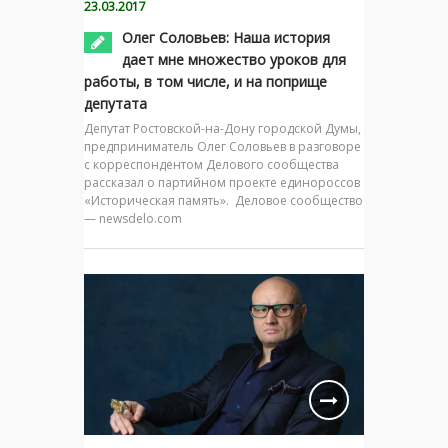
23.03.2017
Олег Соловьев: Наша история
дает мне множество уроков для
работы, в том числе, и на поприще
депутата
Депутат Ростовской-на-Дону городской Думы,
предприниматель Олег Соловьев в разговоре
с корреспондентом Делового сообщества
рассказал о партийном проекте единороссов
«Историческая память». Деловое сообщество
— newsdelo.com