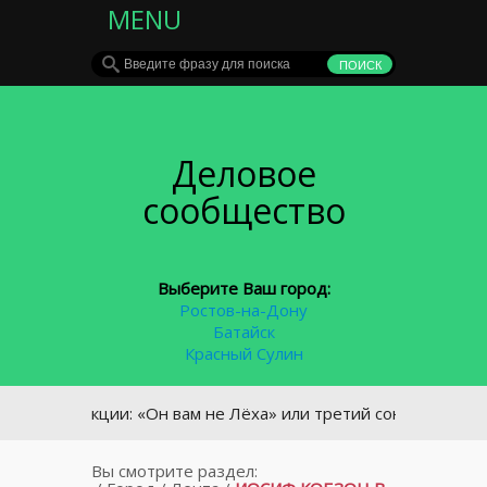
MENU
Деловое
сообщество
Выберите Ваш город:
Ростов-на-Дону
Батайск
Красный Сулин
редакции: «Он вам не Лёха» или третий сон Алексея Навальн
Вы смотрите раздел: