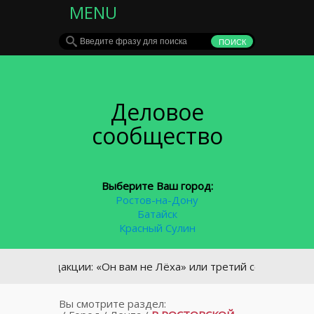
MENU
Деловое
сообщество
Выберите Ваш город:
Ростов-на-Дону
Батайск
Красный Сулин
От редакции: «Он вам не Лёха» или третий сон Алексея Нава
Вы смотрите раздел: