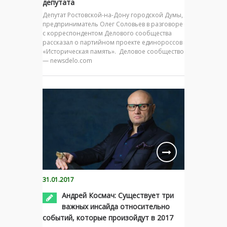
депутата
Депутат Ростовской-на-Дону городской Думы,
предприниматель Олег Соловьев в разговоре
с корреспондентом Делового сообщества
рассказал о партийном проекте единороссов
«Историческая память». Деловое сообщество
— newsdelo.com
31.01.2017
Андрей Космач: Существует три
важных инсайда относительно
событий, которые произойдут в 2017