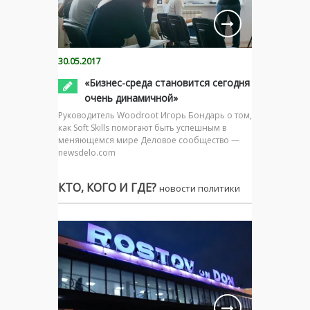
30.05.2017
«Бизнес-среда становится сегодня
очень динамичной»
Руководитель Woodroot Игорь Бондарь о том,
как Soft Skills помогают быть успешным в
меняющемся мире Деловое сообщество —
newsdelo.com
КТО, КОГО И ГДЕ?
новости политики