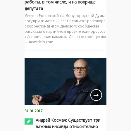
работы, в том числе, и на поприще
депутата
Депутат Ростовской-на-Дону городской Думы,
предприниматель Олег Соловьев в разговоре
с корреспондентом Делового сообщества
рассказал о партийном проекте единороссов
«Историческая память». Деловое сообщество
— newsdelo.com
31.01.2017
Андрей Космач: Существует три
важных инсайда относительно