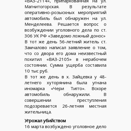
«ВАЗ-2114», припаркованная на ул.
Магнитогорская. В результате
оперативно-розыскных мероприятий
автомобиль был обнаружен на ул.
Менделеева. Решается вопрос о
возбуждении уголовного дела по ст.
306 УК РФ «Заведомо ложный донос»
В тот же день 56-летний житель ст.
Замчалово написал заявление о том,
что со двора его дома неизвестный
похитил «ВАЗ-2105» в нерабочем
состоянии. Сумма ущерба составила
10 тыс руб.
В тот же день в х. Зайцевка у 48-
летнего хуторянина была угнана
иномарка «Чери Тигго». Вскоре
автомобиль обнаружили. В
совершении преступления
подозревается 26-летняя местная
жительница.
Угрожал убийством
16 марта возбуждено уголовное дело