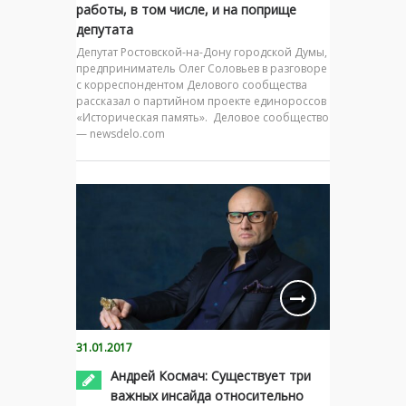
работы, в том числе, и на поприще
депутата
Депутат Ростовской-на-Дону городской Думы,
предприниматель Олег Соловьев в разговоре
с корреспондентом Делового сообщества
рассказал о партийном проекте единороссов
«Историческая память». Деловое сообщество
— newsdelo.com
31.01.2017
Андрей Космач: Существует три
важных инсайда относительно