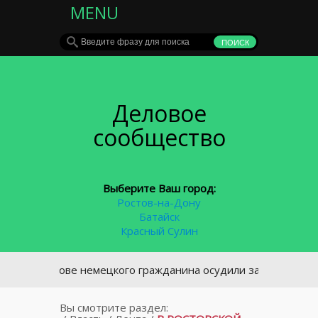
MENU
Деловое
сообщество
Выберите Ваш город:
Ростов-на-Дону
Батайск
Красный Сулин
 Ростове немецкого гражданина осудили за обман донского б
Вы смотрите раздел: