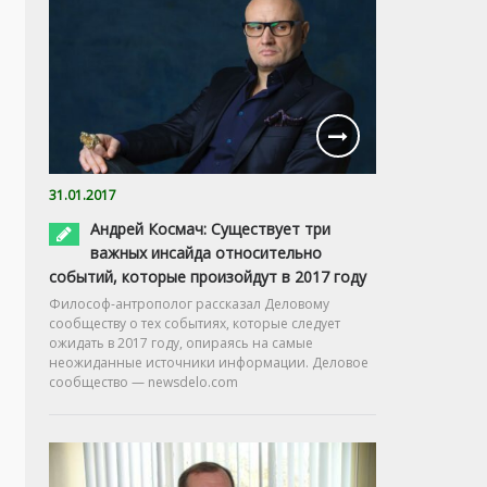
31.01.2017
Андрей Космач: Существует три
важных инсайда относительно
событий, которые произойдут в 2017 году
Философ-антрополог рассказал Деловому
сообществу о тех событиях, которые следует
ожидать в 2017 году, опираясь на самые
неожиданные источники информации. Деловое
сообщество — newsdelo.com