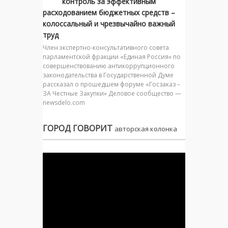
контроль за эффективным
расходованием бюджетных средств –
колоссальный и чрезвычайно важный
труд
Член экспертно-консультативного совета
парламентской фракции «Единая Россия» по
совершенствованию антикоррупционного
законодательства в Государственной Думе
рассказал о прошедшем форуме «Госзаказ –
ЗА Честные Закупки» Деловое сообщество —
newsdelo.com
ГОРОД ГОВОРИТ
авторская колонка