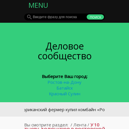
MENU
Деловое
сообщество
Выберите Ваш город:
Ростов-на-Дону
Батайск
Красный Сулин
оафриканский фермер купил комбайн «Ростсельмаша»
Вы смотрите раздел:
/
Лента
/
У 10