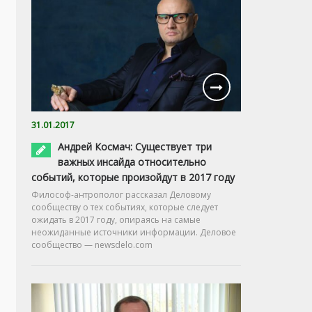
31.01.2017
Андрей Космач: Существует три
важных инсайда относительно
событий, которые произойдут в 2017 году
Философ-антрополог рассказал Деловому
сообществу о тех событиях, которые следует
ожидать в 2017 году, опираясь на самые
неожиданные источники информации. Деловое
сообщество — newsdelo.com