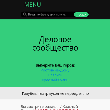
MENU
Деловое
сообщество
Выберите Ваш город:
Ростов-на-Дону
Батайск
Красный Сулин
илий Голубев: театр кукол не переедет, пока ему не найдут
Вы смотрите раздел:
/
Красный