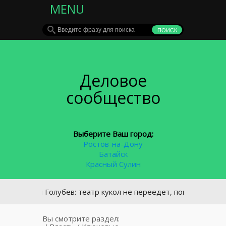
MENU
Деловое
сообщество
Выберите Ваш город:
Ростов-на-Дону
Батайск
Красный Сулин
силий Голубев: театр кукол не переедет, пока ему не найд
Вы смотрите раздел: