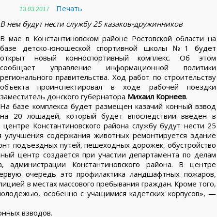
Печать
13.03.2017
В нем будут нести службу 25 казаков-дружинников
В мае в Константиновском районе Ростовской области на
базе детско-юношеской спортивной школы №1 будет
открыт новый конноспортивный комплекс. Об этом
сообщает управление информационной политики
регионального правительства. Ход работ по строительству
объекта проинспектировал в ходе рабочей поездки
заместитель донского губернатора
Михаил Корнеев
.
На базе комплекса будет размещен казачий конный взвод
на 20 лошадей, который будет впоследствии введен в
 центре Константиновского района службу будут нести 25
ля улучшения содержания животных ремонтируется здание
онт подъездных путей, пешеходных дорожек, обустройство
нный центр создается при участии департамента по делам
та, администрации Константиновского района. В центре
первую очередь это профилактика ландшафтных пожаров,
лицией в местах массового пребывания граждан. Кроме того,
олодежью, особенно с учащимися кадетских корпусов», —
онных взводов.