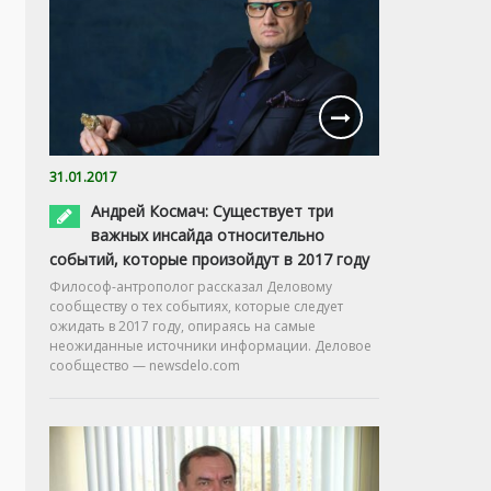
31.01.2017
Андрей Космач: Существует три
важных инсайда относительно
событий, которые произойдут в 2017 году
Философ-антрополог рассказал Деловому
сообществу о тех событиях, которые следует
ожидать в 2017 году, опираясь на самые
неожиданные источники информации. Деловое
сообщество — newsdelo.com