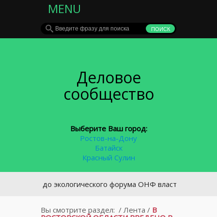
MENU
Деловое
сообщество
Выберите Ваш город:
Ростов-на-Дону
Батайск
Красный Сулин
сутки до экологического форума ОНФ власти Ростова экстре
Вы смотрите раздел:
/
Лента
/
В