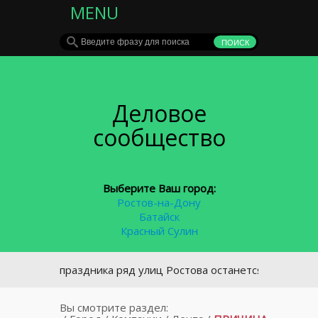
MENU
Деловое
сообщество
Выберите Ваш город:
Ростов-на-Дону
Батайск
Красный Сулин
осле праздника ряд улиц Ростова останется без света
Вы смотрите раздел: