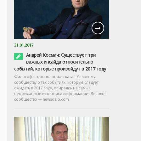
31.01.2017
Андрей Космач: Существует три
важных инсайда относительно
событий, которые произойдут в 2017 году
Философ-антрополог рассказал Деловому
сообществу о тех событиях, которые следует
ожидать в 2017 году, опираясь на самые
неожиданные источники информации. Деловое
сообщество — newsdelo.com