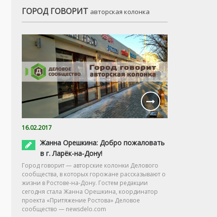
ГОРОД ГОВОРИТ
авторская колонка
16.02.2017
Жанна Орешкина: Добро пожаловать
в г. Ларёк-на-Дону!
Город говорит — авторские колонки Делового
сообщества, в которых горожане рассказывают о
жизни в Ростове-на-Дону. Гостем редакции
сегодня стала Жанна Орешкина, координатор
проекта «Притяжение Ростова» Деловое
сообщество — newsdelo.com