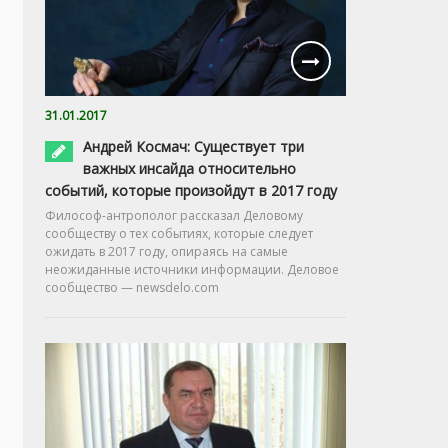
31.01.2017
Андрей Космач: Существует три
важных инсайда относительно
событий, которые произойдут в 2017 году
Философ-антрополог рассказал Деловому
сообществу о тех событиях, которые следует
ожидать в 2017 году, опираясь на самые
неожиданные источники информации. Деловое
сообщество — newsdelo.com