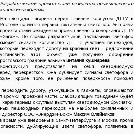
Разработчиками проекта стали резиденты промышленного
коворкинга «Garaж»
На площади Гагарина перед главным корпусом ДГТУ в
Ростове появится первый тактильный светофор. Авторами
проекта стали резиденты промышленного коворкинга ДГТУ
«Garaж». По словам разработчиков, тактильный светофор
сможет снизить количество ДТП с участием пешеходов,
которые переходят дорогу на красный свет. Предложение
установить этот объект уже получило одобрение
ростовского градоначальника
Виталия Кушнарева
.
Конструкция представляет из себя светодиодную
перед перекрестком. Она дублирует сигналы светофора и
рожан. Кроме того, ее рифленая поверхность поможет
переходить дорогу, уткнувшись в гаджеты, оповещаются
т кромки проезжей части. Слабовидящим гражданам будет
 характерным округлым выступам светодиодной брусчатки.
ьных пешеходных переходов на наиболее оживленных и
ал директор ООО «Энерджи-Бокс»
Максим Олейников
.
 время уже внедрены в Санкт-Петербурге и Москва. Кроме
зопасности, дублирующие цвета светофора, появились в