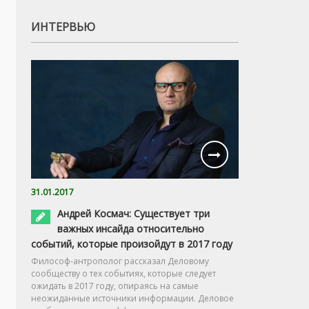
ИНТЕРВЬЮ
31.01.2017
Андрей Космач: Существует три
важных инсайда относительно
событий, которые произойдут в 2017 году
Философ-антрополог рассказал Деловому
сообществу о тех событиях, которые следует
ожидать в 2017 году, опираясь на самые
неожиданные источники информации. Деловое