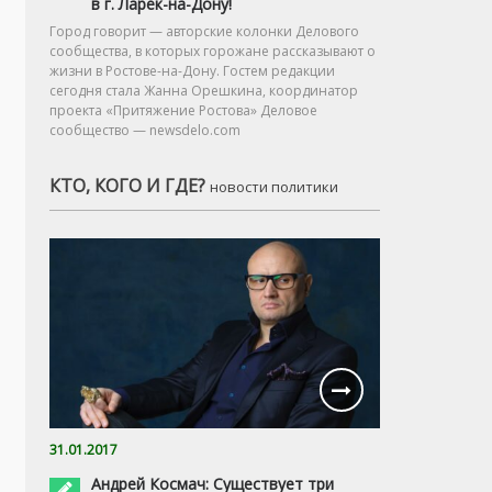
в г. Ларёк-на-Дону!
Город говорит — авторские колонки Делового
сообщества, в которых горожане рассказывают о
жизни в Ростове-на-Дону. Гостем редакции
сегодня стала Жанна Орешкина, координатор
проекта «Притяжение Ростова» Деловое
сообщество — newsdelo.com
КТО, КОГО И ГДЕ?
новости политики
31.01.2017
Андрей Космач: Существует три