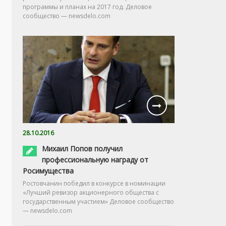
программы и планах на 2017 год. Деловое
сообщество — newsdelo.com
28.10.2016
Михаил Попов получил
профессиональную награду от
Росимущества
Ростовчанин победил в конкурсе в номинации
«Лучший ревизор акционерного общества с
государственным участием» Деловое сообщество
— newsdelo.com