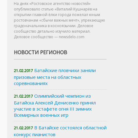
На днях «Ростовское агентство новостей»
опубликовало статью «Виталий Кушнарёв на
открытии главной ёлки города пожелал юным
ростовчанам «сбычи важных мечт», упрекающую
градоначальника в косноязычии. Деловое
сообщество детально изучило материал.
Деловое сообщество — newsdelo.com
НОВОСТИ РЕГИОНОВ
Батайские пловчихи заняли
21.02.2017
призовые места на областных
соревнованиях
Олимпийский чемпион из
21.02.2017
Батайска Алексей Денисенко принял
участие в эстафете огня III зимних
Всемирных военных игр
В Батайске состоялся областной
21.02.2017
конкурс пианистов