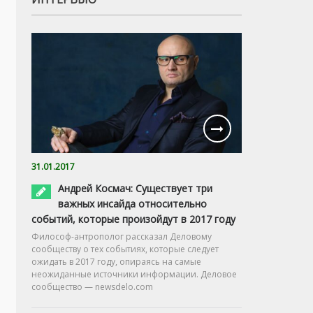
31.01.2017
Андрей Космач: Существует три
важных инсайда относительно
событий, которые произойдут в 2017 году
Философ-антрополог рассказал Деловому
сообществу о тех событиях, которые следует
ожидать в 2017 году, опираясь на самые
неожиданные источники информации. Деловое
сообщество — newsdelo.com