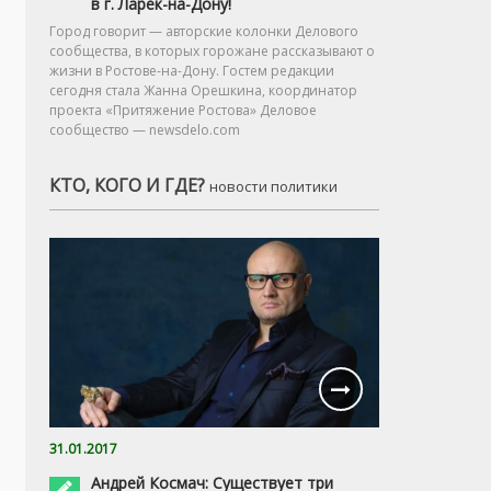
в г. Ларёк-на-Дону!
Город говорит — авторские колонки Делового
сообщества, в которых горожане рассказывают о
жизни в Ростове-на-Дону. Гостем редакции
сегодня стала Жанна Орешкина, координатор
проекта «Притяжение Ростова» Деловое
сообщество — newsdelo.com
КТО, КОГО И ГДЕ?
новости политики
31.01.2017
Андрей Космач: Существует три