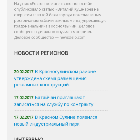
На днях «Ростовское агентство новостей»
опубликовало статью «Виталий Кушнарёв на
открытии главной ёлки города пожелал юным
ростовчанам «сбычи важных мечт», упрекающую
градоначальника в косноязычии. Деловое
сообщество детально изучило материал.
Деловое сообщество — newsdelo.com
НОВОСТИ РЕГИОНОВ
В Красносулинском районе
20.02.2017
утверждена схема размещения
рекламных конструкций.
Батайчан приглашают
17.02.2017
записаться на службу по контракту
В Красном Сулине появился
17.02.2017
новый индустриальный парк
ИНТЕРВЬЮ