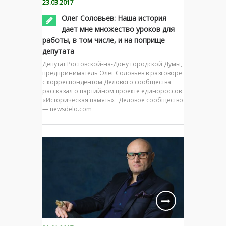
23.03.2017
Олег Соловьев: Наша история
дает мне множество уроков для
работы, в том числе, и на поприще
депутата
Депутат Ростовской-на-Дону городской Думы,
предприниматель Олег Соловьев в разговоре
с корреспондентом Делового сообщества
рассказал о партийном проекте единороссов
«Историческая память». Деловое сообщество
— newsdelo.com