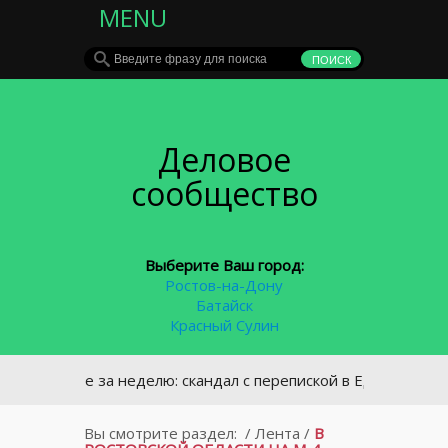
MENU
Деловое
сообщество
Выберите Ваш город:
Ростов-на-Дону
Батайск
Красный Сулин
Главное за неделю: скандал с перепиской в Единой России 
Вы смотрите раздел:
/
Лента
/
В