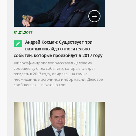
31.01.2017
Андрей Космач: Существует три
важных инсайда относительно
событий, которые произойдут в 2017 году
Философ-антрополог рассказал Деловому
сообществу о тех событиях, которые следует
ожидать в 2017 году, опираясь на самые
неожиданные источники информации. Деловое
сообщество — newsdelo.com