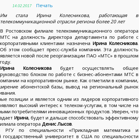
Печать
14.02.2017
Им стала Ирина Колесникова, работающая в
телекоммуникационной отрасли региона более 20 лет
В Ростовском филиале телекоммуникационного оператора
МТС на должность директора департамента по работе с
корпоративными клиентами назначена
Ирина Колесникова
.
Об этом сообщает пресс-служба компании. Эта должность
является новой после реорганизации ПАО «МТС» в прошлом
году.
Ирина Колесникова
будет осуществлять общее
руководство блоком по работе с бизнес-абонентами МТС в
компании на корпоративном рынке. Как отметили в компании,
ширение абонентской базы, вывод на региональный рынок
ивания.
ные позиции и является одним из лидеров корпоративного
являют высокий интерес к телеком-услугам, в том числе на
ными потребителями инновационных продуктов. Уверен, что
ладает
Ирина
, будет и дальше способствовать эффективному
филиала оператора
Денис Лысов
.
 РГУ по специальности «Прикладная математика и
й государственный университет в США по специальсности