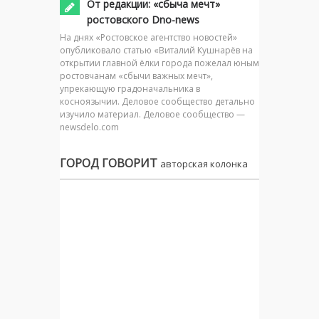
От редакции: «сбыча мечт»
ростовского Dno-news
На днях «Ростовское агентство новостей»
опубликовало статью «Виталий Кушнарёв на
открытии главной ёлки города пожелал юным
ростовчанам «сбычи важных мечт»,
упрекающую градоначальника в
косноязычии. Деловое сообщество детально
изучило материал. Деловое сообщество —
newsdelo.com
ГОРОД ГОВОРИТ
авторская колонка