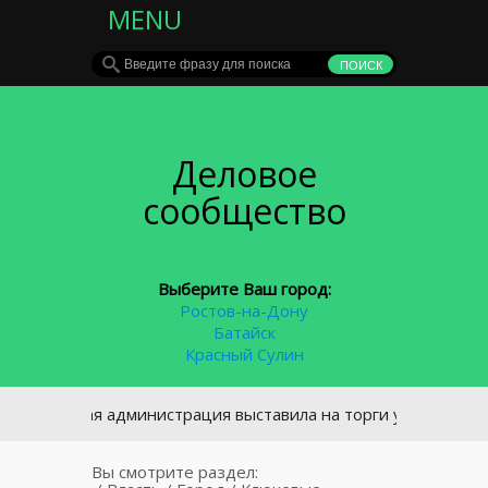
MENU
Деловое
сообщество
Выберите Ваш город:
Ростов-на-Дону
Батайск
Красный Сулин
вская администрация выставила на торги участок под спорт
Вы смотрите раздел: