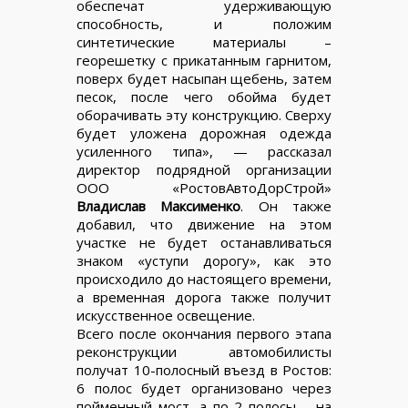
обеспечат удерживающую
способность, и положим
синтетические материалы –
георешетку с прикатанным гарнитом,
поверх будет насыпан щебень, затем
песок, после чего обойма будет
оборачивать эту конструкцию. Сверху
будет уложена дорожная одежда
усиленного типа», — рассказал
директор подрядной организации
ООО «РостовАвтоДорСтрой»
Владислав Максименко
. Он также
добавил, что движение на этом
участке не будет останавливаться
знаком «уступи дорогу», как это
происходило до настоящего времени,
а временная дорога также получит
искусственное освещение.
Всего после окончания первого этапа
реконструкции автомобилисты
получат 10-полосный въезд в Ростов:
6 полос будет организовано через
пойменный мост, а по 2 полосы – на