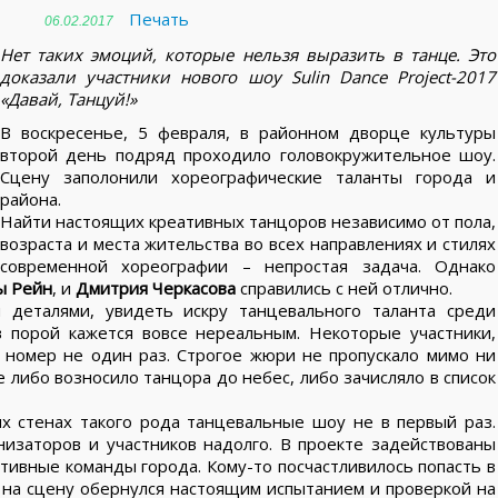
Печать
06.02.2017
Нет таких эмоций, которые нельзя выразить в танце. Это
доказали участники нового шоу Sulin Dance Project-2017
«Давай, Танцуй!»
В воскресенье, 5 февраля, в районном дворце культуры
второй день подряд проходило головокружительное шоу.
Сцену заполонили хореографические таланты города и
района.
Найти настоящих креативных танцоров независимо от пола,
возраста и места жительства во всех направлениях и стилях
современной хореографии – непростая задача. Однако
ы Рейн
, и
Дмитрия Черкасова
справились с ней отлично.
 деталями, увидеть искру танцевального таланта среди
в порой кажется вовсе нереальным. Некоторые участники,
 номер не один раз. Строгое жюри не пропускало мимо ни
 либо возносило танцора до небес, либо зачисляло в список
х стенах такого рода танцевальные шоу не в первый раз.
низаторов и участников надолго. В проекте задействованы
тивные команды города. Кому-то посчастливилось попасть в
д на сцену обернулся настоящим испытанием и проверкой на