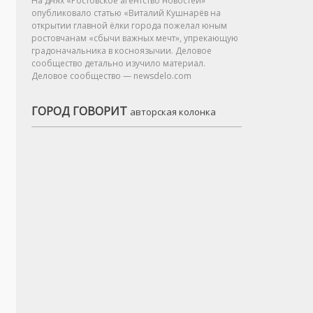
На днях «Ростовское агентство новостей»
опубликовало статью «Виталий Кушнарёв на
открытии главной ёлки города пожелал юным
ростовчанам «сбычи важных мечт», упрекающую
градоначальника в косноязычии. Деловое
сообщество детально изучило материал.
Деловое сообщество — newsdelo.com
ГОРОД ГОВОРИТ
авторская колонка