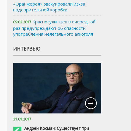
«Оранжерея» эвакуировали из-за
подозрительной коробки
Красносулинцев в очередной
09.02.2017
раз предупреждают об опасности
употребления нелегального алкоголя
ИНТЕРВЬЮ
31.01.2017
Андрей Космач: Существует три