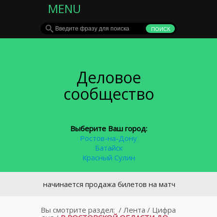
MENU
Деловое
сообщество
Выберите Ваш город:
Ростов-на-Дону
Батайск
Красный Сулин
автра начинается продажа билетов на матч ФК «Ростов» с «
Вы смотрите раздел:
/
Лента
/
Цифра