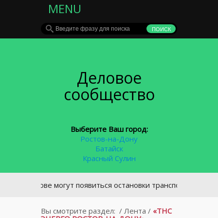
MENU
Деловое
сообщество
Выберите Ваш город:
Ростов-на-Дону
Батайск
Красный Сулин
 Ростове могут появиться остановки транспорта в виде футб
Вы смотрите раздел:
/
Лента
/
«ТНС