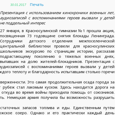
Печать
30.01.2017
Презентация с использованием кинохроники военных лет,
аудиозаписей с воспоминаниями героев вызвали у детей
не поддельный интерес
27 января, в Красносулинской гимназии №1 прошла акция,
посвященная 73 годовщине снятия блокады Ленинграда.
Сотрудники детского отделения межпоселенческой
центральной библиотеки провели для красносулинских
школьников экскурсию по страницам истории, рассказав
подрастающему поколению о тяжелых военных днях,
выпавших на долю жителей-блокадников. Презентация с
аудиозаписей с воспоминаниями героев вызвали у детей
ждого теплоту и благодарность испытавшим столько горечи
тверженности. Это самая продолжительная осада города за
т рубеж стал лакомым куском. Здесь находится дорога на
, откуда во время войны приходила помощь от союзников.
ять. Немецкая армия получила бы возможность разрушить
статочных запасов топлива и еды. Единственным путём
ожское озеро. Однако и его практически каждый день