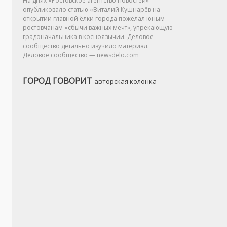
На днях «Ростовское агентство новостей»
опубликовало статью «Виталий Кушнарёв на
открытии главной ёлки города пожелал юным
ростовчанам «сбычи важных мечт», упрекающую
градоначальника в косноязычии. Деловое
сообщество детально изучило материал.
Деловое сообщество — newsdelo.com
ГОРОД ГОВОРИТ
авторская колонка