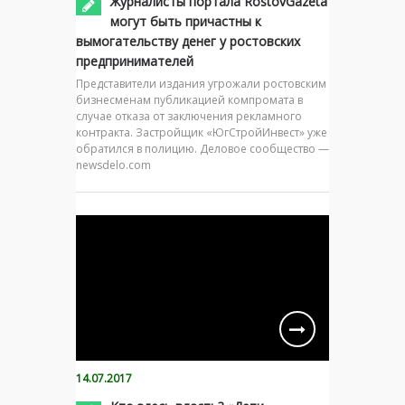
Журналисты портала RostovGazeta
могут быть причастны к
вымогательству денег у ростовских
предпринимателей
Представители издания угрожали ростовским
бизнесменам публикацией компромата в
случае отказа от заключения рекламного
контракта. Застройщик «ЮгСтройИнвест» уже
обратился в полицию. Деловое сообщество —
newsdelo.com
14.07.2017