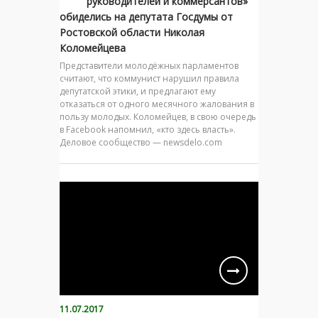
руководителей и коммерсантов»
обиделись на депутата Госдумы от
Ростовской области Николая
Коломейцева
Представители молодёжных парламентов
считают, что коммунист нарушил правила
депутатской этики, и предлагают ему
отказаться от одного месячного жалования в
пользу молодых. Коломейцев, в свою очередь
в Facebook напомнил, «кто здесь власть».
Деловое сообщество — newsdelo.com
11.07.2017