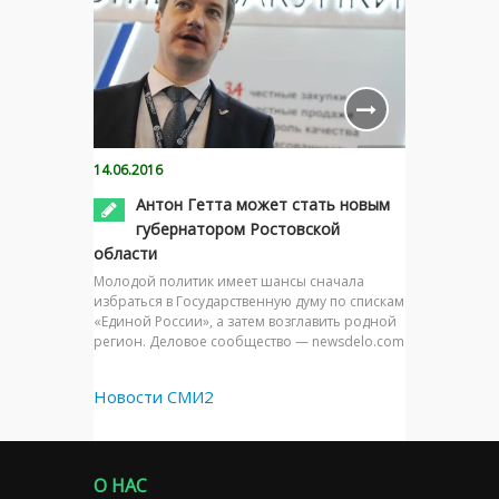
14.06.2016
Антон Гетта может стать новым
губернатором Ростовской
области
Молодой политик имеет шансы сначала
избраться в Государственную думу по спискам
«Единой России», а затем возглавить родной
регион. Деловое сообщество — newsdelo.com
Новости СМИ2
О НАС