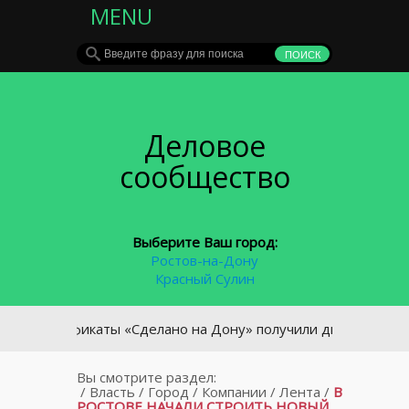
MENU
Деловое
сообщество
Выберите Ваш город:
Ростов-на-Дону
Красный Сулин
ертификаты «Сделано на Дону» получили два химических пре
Вы смотрите раздел:
/
Власть
/
Город
/
Компании
/
Лента
/
В
РОСТОВЕ НАЧАЛИ СТРОИТЬ НОВЫЙ