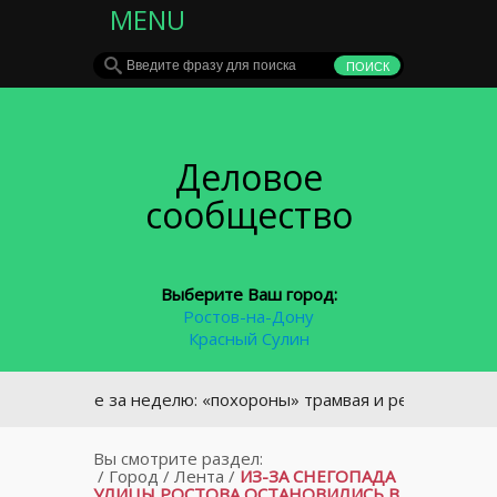
MENU
Деловое
сообщество
Выберите Ваш город:
Ростов-на-Дону
Красный Сулин
лавное за неделю: «похороны» трамвая и ремонт на мосту Ст
Вы смотрите раздел:
/
Город
/
Лента
/
ИЗ-ЗА СНЕГОПАДА
УЛИЦЫ РОСТОВА ОСТАНОВИЛИСЬ В