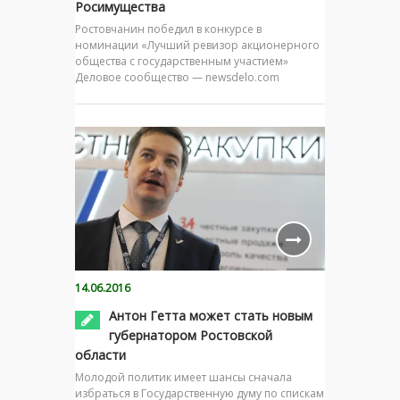
Росимущества
Ростовчанин победил в конкурсе в
номинации «Лучший ревизор акционерного
общества с государственным участием»
Деловое сообщество — newsdelo.com
14.06.2016
Антон Гетта может стать новым
губернатором Ростовской
области
Молодой политик имеет шансы сначала
избраться в Государственную думу по спискам