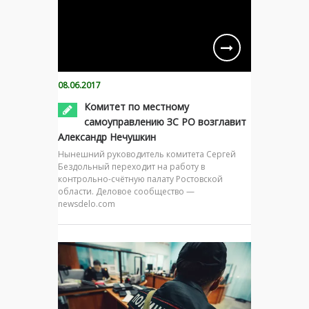
08.06.2017
Комитет по местному
самоуправлению ЗС РО возглавит
Александр Нечушкин
Нынешний руководитель комитета Сергей
Бездольный переходит на работу в
контрольно-счётную палату Ростовской
области. Деловое сообщество —
newsdelo.com