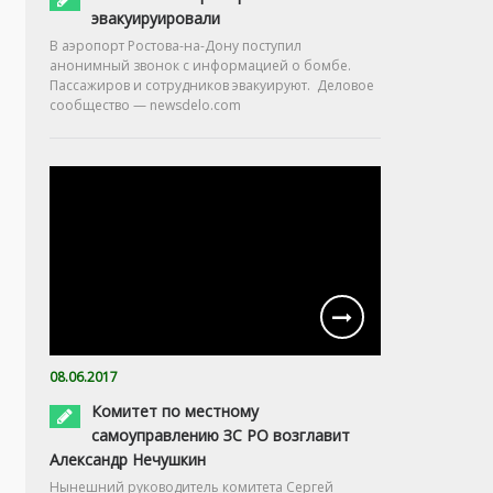
эвакуируировали
В аэропорт Ростова-на-Дону поступил
анонимный звонок с информацией о бомбе.
Пассажиров и сотрудников эвакуируют. Деловое
сообщество — newsdelo.com
08.06.2017
Комитет по местному
самоуправлению ЗС РО возглавит
Александр Нечушкин
Нынешний руководитель комитета Сергей