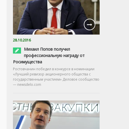
28.10.2016
Михаил Попов получил
профессиональную награду от
Росимущества
Ростовчанин победил в конкурсе в номинации
«Лучший ревизор акционерного общества с
государственным участием» Деловое сообщество
— newsdelo.com