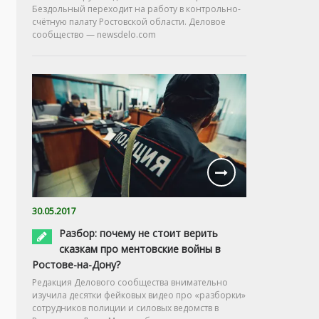
Бездольный переходит на работу в контрольно-
счётную палату Ростовской области. Деловое
сообщество — newsdelo.com
30.05.2017
Разбор: почему не стоит верить
сказкам про ментовские войны в
Ростове-на-Дону?
Редакция Делового сообщества внимательно
изучила десятки фейковых видео про «разборки»
сотрудников полиции и силовых ведомств в