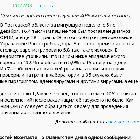
Печать
13.12.2016
Прививки против гриппа сделали 40% жителей региона
В Ростовской области за минувшую неделю, с 5 по 11
декабря, 16,4 тысячам пациентов был поставлен диагноз
ОРВИ, а еще 18 – грипп. Об этом сообщает региональное
Управление Роспотребнадзора. За это же время в донской
столице зарегистрировано 5,8 тыс таких человек. В
ведомстве уточнили, что цифры ниже эпидемического
порога на 43,9% по области и 5,9% по Ростову-на-Дону.
Из 74 заболевших жителей региона, анализы которых
проверили на грипп в лаборатории, в 35 случаях были
ые парагриппом, аденовирусами и другими вирусами, а еще
делали около 1,8 млн человек, что составляет 40% от числа
и осложнений после вакцинации обнаружено не было. Как
ании ОРВИ следует обращаться к врачу для проведения
азначения дальнейшего лечения.
Деловое сообщество -
newsdelo.com
стей Вконтакте - 5 главных тем дня в одном сообщении!