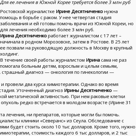
Для ее лечения в Южной Корее требуется более 3 млн руб
Ростовской журналистке
Ирине Десятниченко
нужна
помощь в борьбе с раком. У нее четвертая стадия
заболевания и ей готовы помочь врачи из Южной Кореи, но
для лечения необходимо более 3 млн руб.
Ирина Десятниченко
работает журналистом с 17 лет –
начинала в родном Морозовске, затем в Ростове. В 25 лет
ее позвали на руководящую должность в Москву в крупный
холдинг.
В течение своей работы журналистом
Ирина
сама не раз
помогала больным детям, взрослым и целым семьям,
г. страшный диагноз — онкология по гинекологии —
и провели два курса химиотерапии. Однако во время
 стадия. Уточненный диагноз
Ирины Десятниченко
—
ой метатической активностью. При нем раковые клетки
 опухоль редко встречается в молодом возрасте (Ирине 31
та лечения, ни препаратов, которые могли бы помочь.
иалисты клиники «Северанс» из Сеула. Обследование с
иями будет стоить около 10 тыс долларов. Кроме того, нужно
миотерапии, стоимость каждого 6 тыс долларов, и 2 тыс