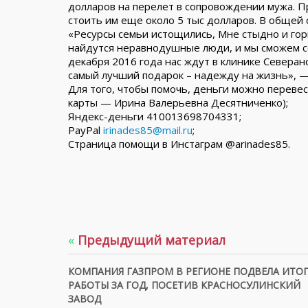
долларов на перелет в сопровождении мужа. 
стоить им еще около 5 тыс долларов. В общей
«Ресурсы семьи истощились, Мне стыдно и горь
найдутся неравнодушные люди, и мы сможем с
декабря 2016 года нас ждут в клинике Северанс
самый лучший подарок – надежду на жизнь», 
Для того, чтобы помочь, деньги можно переве
карты — Ирина Валерьевна Десятниченко);
Яндекс-деньги 410013698704331;
PayPal
irinades85@mail.ru
;
Страница помощи в Инстаграм @arinades85.
«
Предыдущий материал
КОМПАНИЯ ГАЗПРОМ В РЕГИОНЕ ПОДВЕЛА ИТО
РАБОТЫ ЗА ГОД, ПОСЕТИВ КРАСНОСУЛИНСКИЙ
ЗАВОД