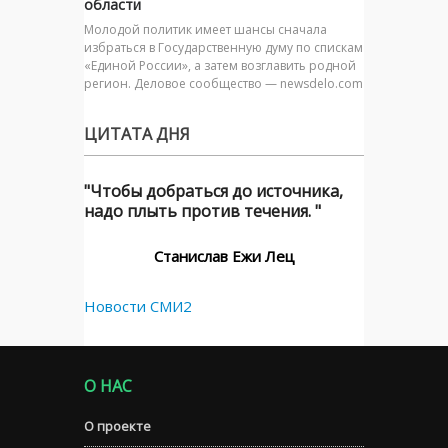
области
Молодой политик имеет шансы сначала
избраться в Государственную думу по спискам
«Единой России», а затем возглавить родной
регион. Деловое сообщество — newsdelo.com
ЦИТАТА ДНЯ
"Чтобы добраться до источника,
надо плыть против течения. "
Станислав Ежи Лец
Новости СМИ2
О НАС
О проекте