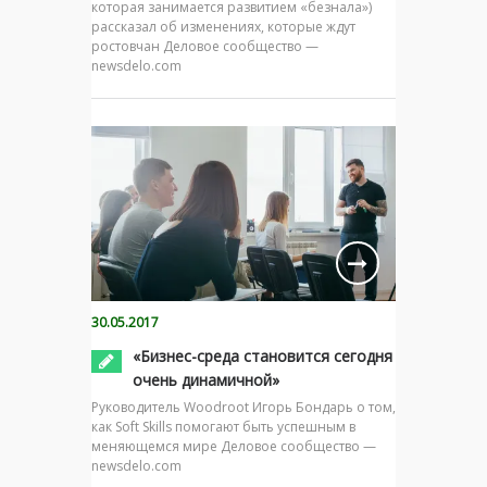
которая занимается развитием «безнала»)
рассказал об изменениях, которые ждут
ростовчан Деловое сообщество —
newsdelo.com
30.05.2017
«Бизнес-среда становится сегодня
очень динамичной»
Руководитель Woodroot Игорь Бондарь о том,
как Soft Skills помогают быть успешным в
меняющемся мире Деловое сообщество —
newsdelo.com