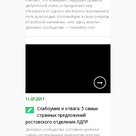
считают, что коммунист нарушил правила
депутатской этики, и предлагают ему
отказаться от одного месячного жалования в
пользу молодых. Коломейцев, в свою очередь
в Facebook напомнил, «кто здесь власть».
Деловое сообщество — newsdelo.com
11.07.2017
Слабоумие и отвага: 5 самых
странных предложений
ростовского отделения ЛДПР
Деловое сообщество составило рейтинг
самых неожиданных инициатив донских