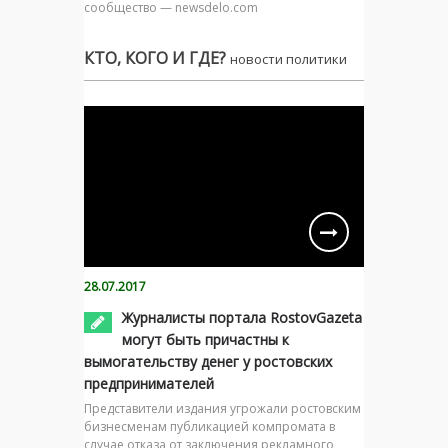
сообщество — newsdelo.com
КТО, КОГО И ГДЕ?
новости политики
28.07.2017
Журналисты портала RostovGazeta
могут быть причастны к
вымогательству денег у ростовских
предпринимателей
Представители издания угрожали ростовским
бизнесменам публикацией компромата в
случае отказа от заключения рекламного