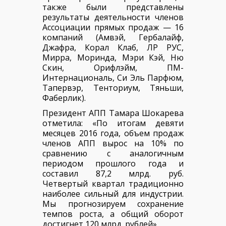
также были представлены
результаты деятельности членов
Ассоциации прямых продаж — 16
компаний (Амвэй, Гербалайф,
Джафра, Корал Клаб, ЛР РУС,
Мирра, Моринда, Мэри Кэй, Ню
Скин, Орифлэйм, ПМ-
Интернационал
ь, Си Эль Парфюм,
Тапервэр, Тенториум, Тяньши,
Фаберлик).
Президент АПП Тамара Шокарева
отметила: «По итогам девяти
месяцев 2016 года, объем продаж
членов АПП вырос на 10% по
сравнению с аналогичным
периодом прошлого года и
составил 87,2 млрд. руб.
Четвертый квартал традиционно
наиболее сильный для индустрии.
Мы прогнозируем сохранение
темпов роста, а общий оборот
достигнет 120 млрд. рублей».