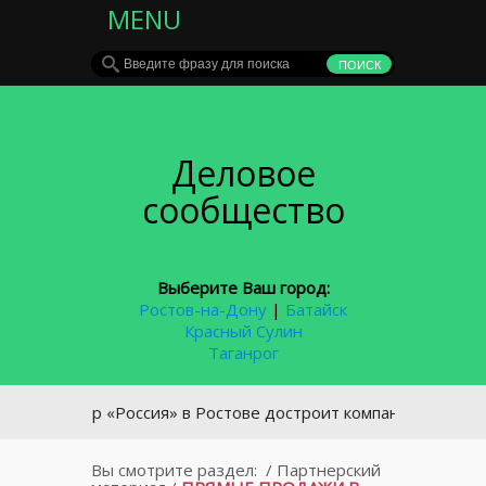
MENU
Деловое
сообщество
Выберите Ваш город:
Ростов-на-Дону
|
Батайск
Красный Сулин
Таганрог
театр «Россия» в Ростове достроит компания «Донской прич
Вы смотрите раздел:
/
Партнерский