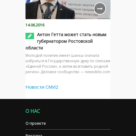
14.06.2016
Антон Гетта может стать новым
губернатором Ростовской
области
Молодой политик имеет шансы сначала
избраться в Государственную думу по спискам
«Единой России», а затем возглавить родной
регион. Деловое сообщество — newsdelo.com
Новости СМИ2
О НАС
О проекте
Реклама