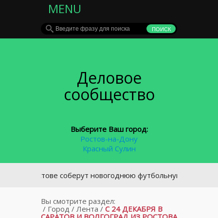
MENU
Деловое
сообщество
Выберите Ваш город:
Ростов-на-Дону
Красный Сулин
В Ростове соберут новогоднюю футбольную гирлянду
Вы смотрите раздел:
/
Город
/
Лента
/
С 24 ДЕКАБРЯ В
САРАТОВ И ВОЛГОГРАД ИЗ РОСТОВА