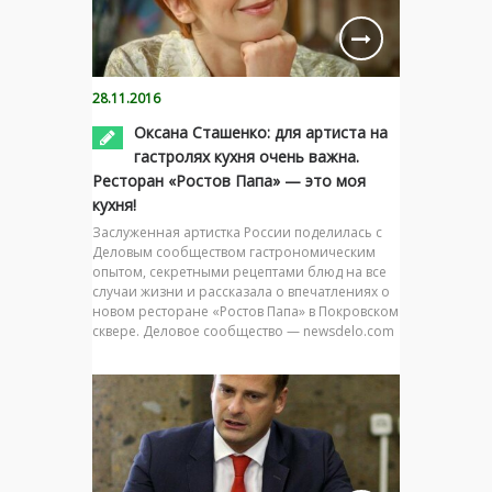
28.11.2016
Оксана Сташенко: для артиста на
гастролях кухня очень важна.
Ресторан «Ростов Папа» — это моя
кухня!
Заслуженная артистка России поделилась с
Деловым сообществом гастрономическим
опытом, секретными рецептами блюд на все
случаи жизни и рассказала о впечатлениях о
новом ресторане «Ростов Папа» в Покровском
сквере. Деловое сообщество — newsdelo.com