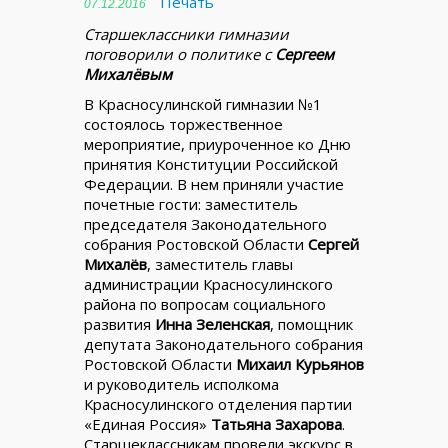
Печать
07.12.2016
Старшеклассники гимназии
поговорили о политике с
Сергеем
Михалёвым
В Красносулинской гимназии №1
состоялось торжественное
мероприятие, приуроченное ко Дню
принятия Конституции Российской
Федерации. В нем приняли участие
почетные гости: заместитель
председателя Законодательного
собрания Ростовской Области
Сергей
Михалёв
, заместитель главы
администрации Красносулинского
района по вопросам социального
развития
Инна Зеленская
, помощник
депутата Законодательного собрания
Ростовской Области
Михаил Курьянов
и руководитель исполкома
Красносулинского отделения партии
«Единая Россия»
Татьяна Захарова
.
Старшеклассникам провели экскурс в