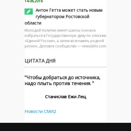
14.06.2016
Антон Гетта может стать новым
губернатором Ростовской
области
Молодой политик имеет шансы сначала
избраться в Государственную думу по спискам
«Единой России», а затем возглавить родной
регион. Деловое сообщество — newsdelo.com
ЦИТАТА ДНЯ
"Чтобы добраться до источника,
надо плыть против течения. "
Станислав Ежи Лец
Новости СМИ2