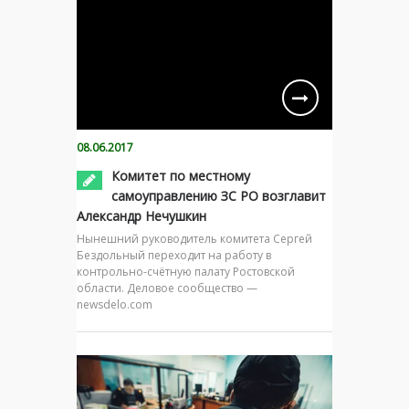
08.06.2017
Комитет по местному
самоуправлению ЗС РО возглавит
Александр Нечушкин
Нынешний руководитель комитета Сергей
Бездольный переходит на работу в
контрольно-счётную палату Ростовской
области. Деловое сообщество —
newsdelo.com