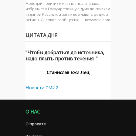
Молодой политик имеет шансы сначала
избраться в Государственную думу по спискам
«Единой России», а затем возглавить родной
регион. Деловое сообщество — newsdelo.com
ЦИТАТА ДНЯ
"Чтобы добраться до источника,
надо плыть против течения. "
Станислав Ежи Лец
Новости СМИ2
О НАС
О проекте