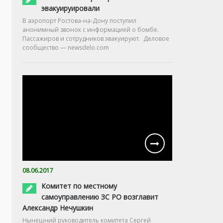
эвакуируировали
В аэропорт Ростова-на-Дону поступил
анонимный звонок с информацией о бомбе.
Пассажиров и сотрудников эвакуируют. Деловое
сообщество — newsdelo.com
08.06.2017
Комитет по местному
самоуправлению ЗС РО возглавит
Александр Нечушкин
Нынешний руководитель комитета Сергей