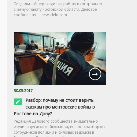
Бездольный переходит на работу в контрольно-
счётную палату Ростовской области. Деловое
сообщество — newsdelo.com
30.05.2017
Разбор: почему не стоит верить
сказкам про ментовские войны в
Ростове-на-Дону?
Редакция Делового сообщества внимательно
изучила десятки фейковых видео про «разборки»
сотрудников полиции и силовых ведомств в