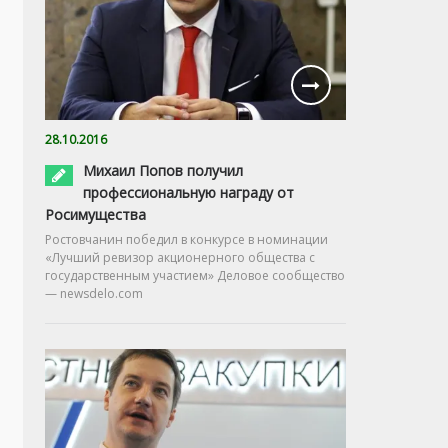
28.10.2016
Михаил Попов получил
профессиональную награду от
Росимущества
Ростовчанин победил в конкурсе в номинации
«Лучший ревизор акционерного общества с
государственным участием» Деловое сообщество
— newsdelo.com