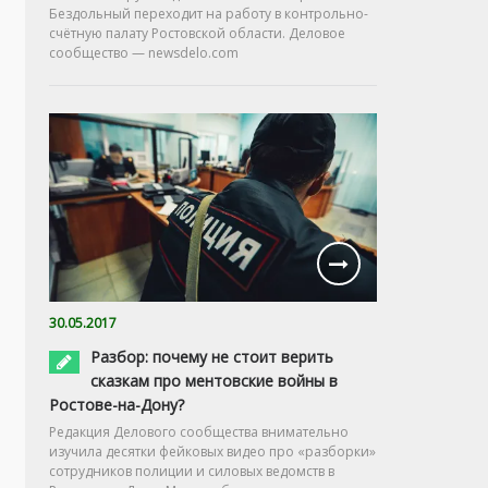
Бездольный переходит на работу в контрольно-
счётную палату Ростовской области. Деловое
сообщество — newsdelo.com
30.05.2017
Разбор: почему не стоит верить
сказкам про ментовские войны в
Ростове-на-Дону?
Редакция Делового сообщества внимательно
изучила десятки фейковых видео про «разборки»
сотрудников полиции и силовых ведомств в