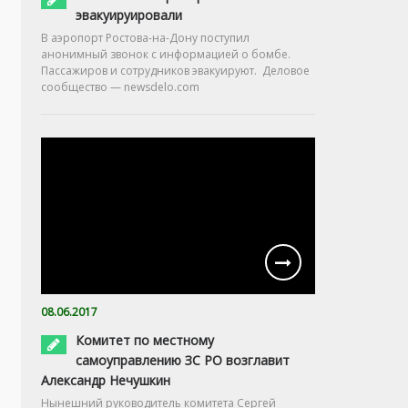
эвакуируировали
В аэропорт Ростова-на-Дону поступил
анонимный звонок с информацией о бомбе.
Пассажиров и сотрудников эвакуируют. Деловое
сообщество — newsdelo.com
08.06.2017
Комитет по местному
самоуправлению ЗС РО возглавит
Александр Нечушкин
Нынешний руководитель комитета Сергей