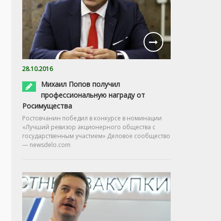
28.10.2016
Михаил Попов получил
профессиональную награду от
Росимущества
Ростовчанин победил в конкурсе в номинации
«Лучший ревизор акционерного общества с
государственным участием» Деловое сообщество
— newsdelo.com