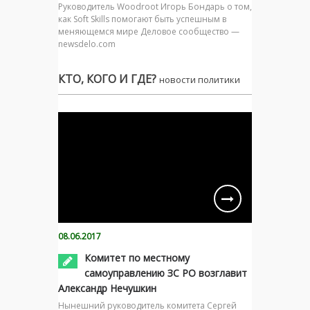
Руководитель Woodroot Игорь Бондарь о том,
как Soft Skills помогают быть успешным в
меняющемся мире Деловое сообщество —
newsdelo.com
КТО, КОГО И ГДЕ?
новости политики
08.06.2017
Комитет по местному
самоуправлению ЗС РО возглавит
Александр Нечушкин
Нынешний руководитель комитета Сергей