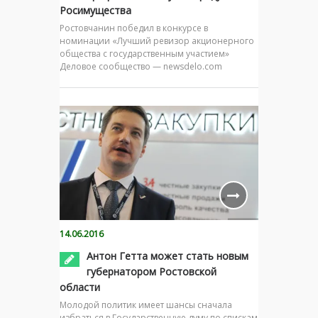
Росимущества
Ростовчанин победил в конкурсе в
номинации «Лучший ревизор акционерного
общества с государственным участием»
Деловое сообщество — newsdelo.com
14.06.2016
Антон Гетта может стать новым
губернатором Ростовской
области
Молодой политик имеет шансы сначала
избраться в Государственную думу по спискам