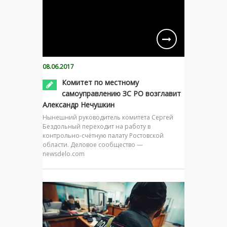
08.06.2017
Комитет по местному
самоуправлению ЗС РО возглавит
Александр Нечушкин
Нынешний руководитель комитета Сергей
Бездольный переходит на работу в
контрольно-счётную палату Ростовской
области. Деловое сообщество —
newsdelo.com