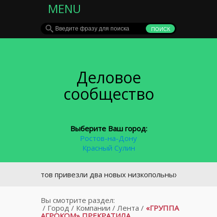
MENU
Деловое
сообщество
Выберите Ваш город:
Ростов-на-Дону
Красный Сулин
В Ростов привезли два новых низкопольных трамвая
Вы смотрите раздел:
/
Город
/
Компании
/
Лента
/
«ГРУППА
АГРОКОМ» ПРЕКРАТИЛА