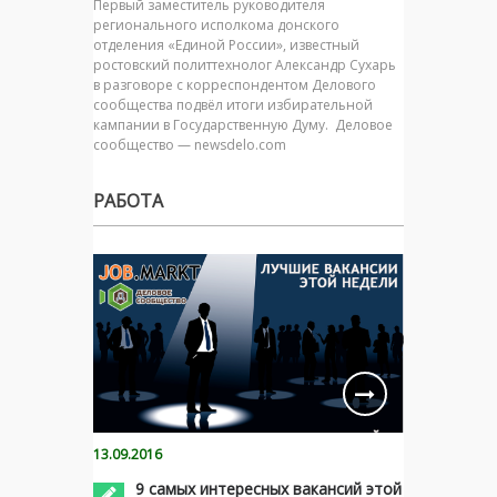
Первый заместитель руководителя
регионального исполкома донского
отделения «Единой России», известный
ростовский политтехнолог Александр Сухарь
в разговоре с корреспондентом Делового
сообщества подвёл итоги избирательной
кампании в Государственную Думу. Деловое
сообщество — newsdelo.com
РАБОТА
13.09.2016
9 самых интересных вакансий этой