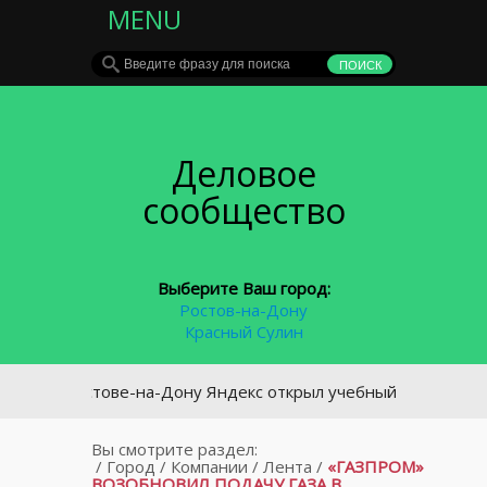
MENU
Деловое
сообщество
Выберите Ваш город:
Ростов-на-Дону
Красный Сулин
В Ростове-на-Дону Яндекс открыл учебный центр для такси
Вы смотрите раздел:
/
Город
/
Компании
/
Лента
/
«ГАЗПРОМ»
ВОЗОБНОВИЛ ПОДАЧУ ГАЗА В