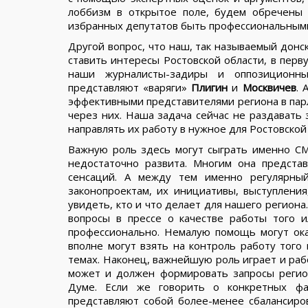
лоббизм в открытое поле, будем обречены 
избранных депутатов быть профессиональными 
Другой вопрос, что наш, так называемый донск
ставить интересы Ростовской области, в перв
наши журналисты-задиры и оппозиционны
представляют «варяги»
Плигин
и
Москвичев
. 
эффективными представителями региона в пар
через них. Наша задача сейчас не раздавать 
направлять их работу в нужное для Ростовской 
Важную роль здесь могут сыграть именно СМИ
недостаточно развита. Многим она представ
сенсаций. А между тем именно регулярный
законопроектам, их инициативы, выступлени
увидеть, кто и что делает для нашего регион
вопросы в прессе о качестве работы того 
профессионально. Немалую помощь могут ок
вполне могут взять на контроль работу того 
темах. Наконец, важнейшую роль играет и раб
может и должен формировать запросы регио
Думе. Если же говорить о конкретных фа
представляют собой более-менее сбалансиро