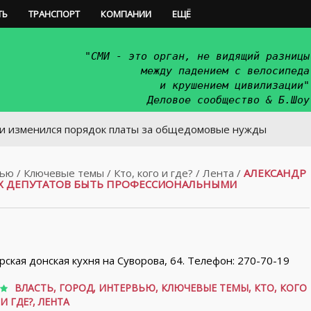
ТЬ
ТРАНСПОРТ
КОМПАНИИ
ЕЩЁ
"СМИ - это орган, не видящий разницы
между падением с велосипеда
и крушением цивилизации"
Деловое сообщество & Б.Шоу
лся порядок платы за общедомовые нужды
вью
/
Ключевые темы
/
Кто, кого и где?
/
Лента
/
АЛЕКСАНДР
НЫХ ДЕПУТАТОВ БЫТЬ ПРОФЕССИОНАЛЬНЫМИ
орская донская кухня на Суворова, 64. Телефон: 270-70-19
ВЛАСТЬ
,
ГОРОД
,
ИНТЕРВЬЮ
,
КЛЮЧЕВЫЕ ТЕМЫ
,
КТО, КОГО
И ГДЕ?
,
ЛЕНТА