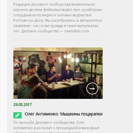
Редакция Делового сообщества внимательно
изучила десятки фейковых видео про «разборки»
сотрудников полиции и силовых ведомств в
Ростове-на-Дону. Мы разобрались и авторитетно
заявляем – ни слова правды в таких материалах
нет. Деловое сообщество — newsdelo.com
29.05.2017
Олег Антименко: Мышкины поцарапки
По просьбе Делового сообщества, Олег
Антименко рассказал о прошедшей в выходные