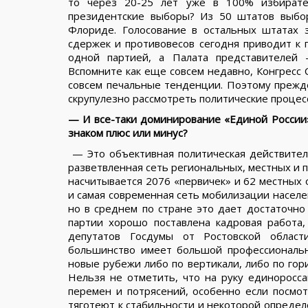
то через 20-25 лет уже в 100% избирател
президентские выборы? Из 50 штатов выбо
Флориде. Голосование в остальных штатах з
сдержек и противовесов сегодня приводит к п
одной партией, а Палата представителей 
Вспомните как еще совсем недавно, Конгресс 
совсем печальные тенденции. Поэтому прежде,
скрупулезно рассмотреть политические процес
— И все-таки доминирование «Единой России»
знаком плюс или минус?
— Это объективная политическая действител
разветвленная сеть региональных, местных и 
насчитывается 2076 «первичек» и 62 местных
и самая современная сеть мобилизации населен
но в среднем по стране это дает достаточно
партии хорошо поставлена кадровая работа
депутатов Госдумы от Ростовской облас
большинство имеет большой профессиональн
новые рубежи либо по вертикали, либо по гор
Нельзя не отметить, что на руку единоросса
перемен и потрясений, особенно если посмот
тяготеют к стабильности и некоторой определ