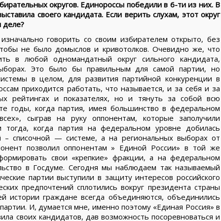
бирательных округов. Единороссы победили в 6-ти из них. В
ставила своего кандидата. Если верить слухам, этот округ
м деле?
изначально говорить со своим избирателем открыто, без
чтобы не было домыслов и кривотолков. Очевидно же, что
ить в любой одномандатный округ сильного кандидата,
выборах. Это было бы правильным для самой партии, но
системы в целом, для развития партийной конкуренции в
оссам приходится работать, что называется, и за себя и за
ых рейтингах и показателях, но и тянуть за собой всю
 те годы, когда партия, имея большинство в федеральном
всех», сыграв на руку оппонентам, которые заполучили
и тогда, когда партия на федеральном уровне добилась
 – списочной — системе, а на региональных выборах от
понент позволил оппонентам » Единой России» в той же
сформировать свои «крепкие» фракции, а на федеральном
льство в Госдуме. Сегодня мы наблюдаем так называемый
ические партии выступили в защиту интересов российского
еских предпочтений сплотились вокруг президента страны
й истории граждане всегда объединяются, объединились
партии. И, думается мне, именно поэтому «Единая Россия» в
ила своих кандидатов, дав возможность посоревноваться и