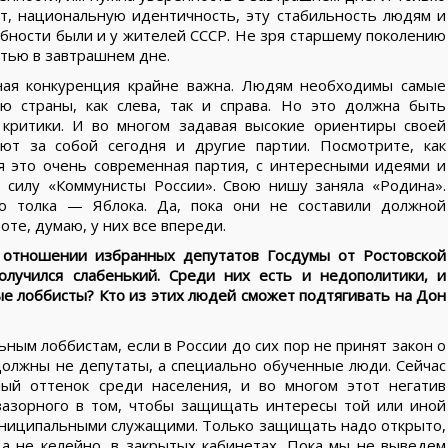
т, национальную идентичность, эту стабильность людям и
ебности были и у жителей СССР. Не зря старшему поколению
стью в завтрашнем дне.
йная конкуренция крайне важна. Людям необходимы самые
 страны, как слева, так и справа. Но это должна быть
и критики. И во многом задавая высокие ориентиры своей
ют за собой сегодня и другие партии. Посмотрите, как
я это очень современная партия, с интересными идеями и
 силу «Коммунисты России». Свою нишу заняла «Родина».
го толка — Яблока. Да, пока они не составили должной
те, думаю, у них все впереди.
 отношении избранных депутатов Госдумы от Ростовской
получился слабенький. Среди них есть и недополитики, и
ые лоббисты? Кто из этих людей сможет подтягивать на Дон
ным лоббистам, если в России до сих пор не принят закон о
должны не депутаты, а специально обученные люди. Сейчас
ный оттенок среди населения, и во многом этот негатив
зазорного в том, чтобы защищать интересы той или иной
униципальными служащими. Только защищать надо открыто,
а не келейно, в закрытых кабинетах. Пока мы не выведем