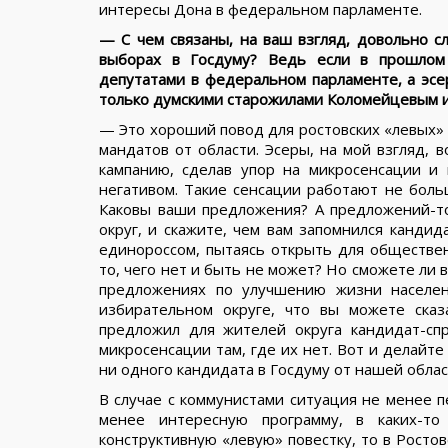
интересы Дона в федеральном парламенте.
— С чем связаны, на ваш взгляд, довольно с
выборах в Госдуму? Ведь если в прошлом
депутатами в федеральном парламенте, а эсе
только думскими старожилами Коломейцевым 
— Это хороший повод для ростовских «левых» 
мандатов от области. Эсеры, на мой взгляд,
кампанию, сделав упор на микросенсации и 
негативом. Такие сенсации работают не больш
Каковы ваши предложения? А предложений-то
округ, и скажите, чем вам запомнился кандид
единороссом, пытаясь открыть для обществен
то, чего нет и быть не может? Но сможете ли 
предложениях по улучшению жизни населен
избирательном округе, что вы можете сказ
предложил для жителей округа кандидат-сп
микросенсации там, где их нет. Вот и делайте
ни одного кандидата в Госдуму от нашей облас
В случае с коммунистами ситуация не менее п
менее интересную программу, в каких-то
конструктивную «левую» повестку, то в Ростов