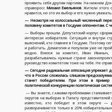
проявить себя другим партиям. На нижнем До
справоросс
Михаил Емельянов
. Жители этого 
нравится, но это их выбор и его нужно уважать
— Несмотря на колоссальный численный перев
половину комитетов в Госдуме оппонентам. С ч
— Выборы прошли. Депутатский корпус сформи
интересах избирателя. Ситуация и внутри ст
выяснений, кто главнее в Госдуме. Поэтому се
и работать. Демагогия и популизм уже не прой
модно. Взялся за комитет, Иван Иваныч,
разрабатывались нужные стране законопроекты
руководство комитетом тоже на тебе. Не справ
— Сегодня радикальная оппозиция упрекает д
что в России сложилась слишком предсказуема
станет победителем. При этом в пример 
политической конкуренции политическая систе
— Вы знаете, с какими проблемами сталкивае
округов на выборах в Палату представителей 
известно, кто победит в этом округе — р
разворачивается только в 20% избирательных 