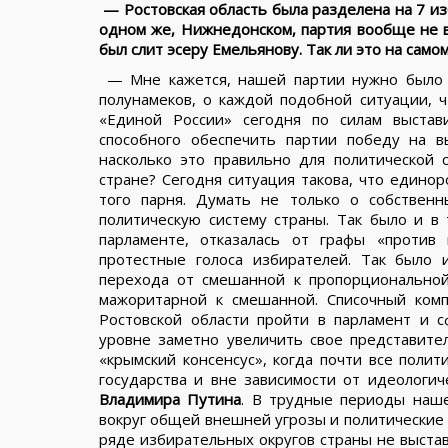
— Ростовская область была разделена на 7 из
одном же, Нижнедонском, партия вообще не вы
был слит эсеру Емельянову. Так ли это на само
— Мне кажется, нашей партии нужно было 
полунамеков, о каждой подобной ситуации, 
«Единой России» сегодня по силам выстав
способного обеспечить партии победу на 
насколько это правильно для политической 
стране? Сегодня ситуация такова, что единор
того парня. Думать не только о собственн
политическую систему страны. Так было и в
парламенте, отказалась от графы «против 
протестные голоса избирателей. Так было 
перехода от смешанной к пропорциональной
мажоритарной к смешанной. Списочный ком
Ростовской области пройти в парламент и 
уровне заметно увеличить свое представите
«крымский консенсус», когда почти все полит
государства и вне зависимости от идеологич
Владимира Путина
. В трудные периоды наше
вокруг общей внешней угрозы и политические 
ряде избирательных округов страны не выстав