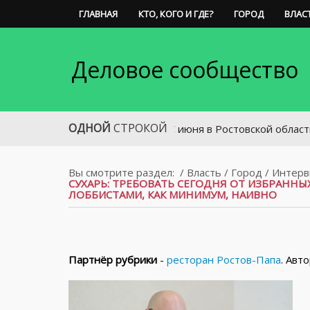
ГЛАВНАЯ
КТО, КОГО И ГДЕ?
ГОРОД
ВЛАС
Деловое сообщество
ОДНОЙ
СТРОКОЙ
С июня в Ростовской области измени
Вы смотрите раздел:
/
Власть
/
Город
/
Интер
СУХАРЬ: ТРЕБОВАТЬ СЕГОДНЯ ОТ ИЗБРАН
ЛОББИСТАМИ, КАК МИНИМУМ, НАИВНО
Партнёр рубрики
-
ресторан Ростов-Папа
. Авт