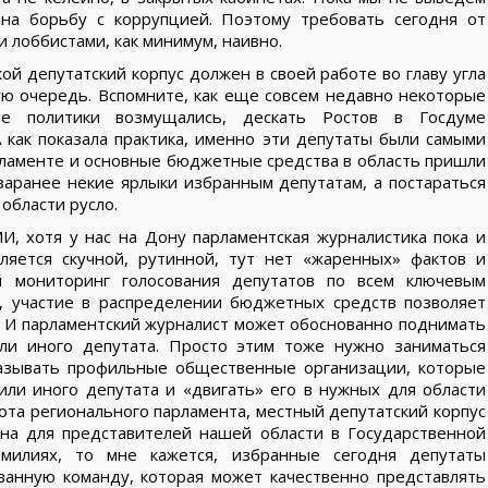
на борьбу с коррупцией. Поэтому требовать сегодня от
лоббистами, как минимум, наивно.
ой депутатский корпус должен в своей работе во главу угла
ую очередь. Вспомните, как еще совсем недавно некоторые
е политики возмущались, дескать Ростов в Госдуме
А как показала практика, именно эти депутаты были самыми
ламенте и основные бюджетные средства в область пришли
заранее некие ярлыки избранным депутатам, а постараться
области русло.
, хотя у нас на Дону парламентская журналистика пока и
ляется скучной, рутинной, тут нет «жаренных» фактов и
 мониторинг голосования депутатов по всем ключевым
я, участие в распределении бюджетных средств позволяет
а. И парламентский журналист может обоснованно поднимать
или иного депутата. Просто этим тоже нужно заниматься
азывать профильные общественные организации, которые
или иного депутата и «двигать» его в нужных для области
ота регионального парламента, местный депутатский корпус
на для представителей нашей области в Государственной
милиях, то мне кажется, избранные сегодня депутаты
ванную команду, которая может качественно представлять