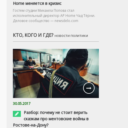
Home меняется в кризис
Гостем студии Михаила Попова стал
исполнительный директор AP Home Чад Тёрни.
Деловое сообщество — newsdelo.com
КТО, КОГО И ГДЕ?
новости политики
30.05.2017
Разбор: почему не стоит верить
сказкам про ментовские войны в
Ростове-на-Дону?