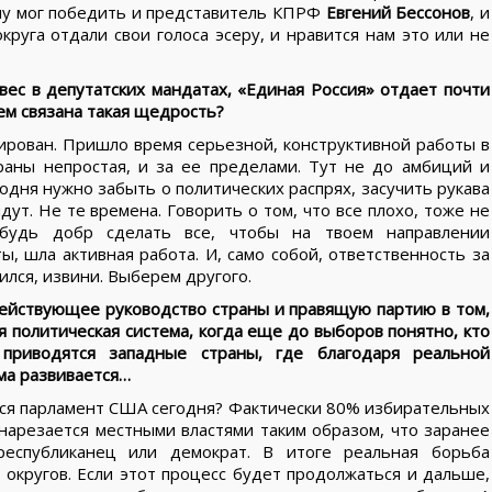
ну мог победить и представитель КПРФ
Евгений Бессонов
, и
округа отдали свои голоса эсеру, и нравится нам это или не
.
ес в депутатских мандатах, «Единая Россия» отдает почти
ем связана такая щедрость?
рован. Пришло время серьезной, конструктивной работы в
раны непростая, и за ее пределами. Тут не до амбиций и
годня нужно забыть о политических распрях, засучить рукава
дут. Не те времена. Говорить о том, что все плохо, тоже не
 будь добр сделать все, чтобы на твоем направлении
, шла активная работа. И, само собой, ответственность за
ился, извини. Выберем другого.
ействующее руководство страны и правящую партию в том,
я политическая система, когда еще до выборов понятно, кто
приводятся западные страны, где благодаря реальной
ма развивается…
тся парламент США сегодня? Фактически 80% избирательных
нарезается местными властями таким образом, что заранее
еспубликанец или демократ. В итоге реальная борьба
округов. Если этот процесс будет продолжаться и дальше,