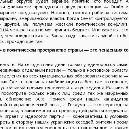
ьных округов будет заранее понятно, кто победит. А
ры фактически проводятся в двух решающих — Огайо и
аранее предсказуемо. Наконец, некогда рабочая система
араличу американской власти. Когда Сенат контролируется
– другой, мы получаем жесткий политический конфликт.
США четыре года не мог принять бюджет. Мне кажется, это
 чем оглядываться на Запад, надо запастись лупой, чтобы
сы, проходящие там.
 в политическом пространстве страны — это тенденция со
ьность. На сегодняшний день только у единороссов самая
первичных отделений партии — только в Ростовской области
 отделения во всех муниципальных образованиях региона —
ия. Где-то в регионах мобилизация слабее, где-то сильнее,
 устойчивый преимущественный статус «Единой России». В
, посмотрите сколько новых лиц среди тех же избранных
ти, обновление 80%. Причем среди наших кандидатов
ый и управленческий опыт, а Госдума — это переход на
изонтали, в зависимости от предыдущей работы кандидата.
м играет и идеология партии — консерватизм. В условиях
реть в сторону наших украинских соседей, жители России
енности, им нужна уверенность в завтрашнем дне. И только