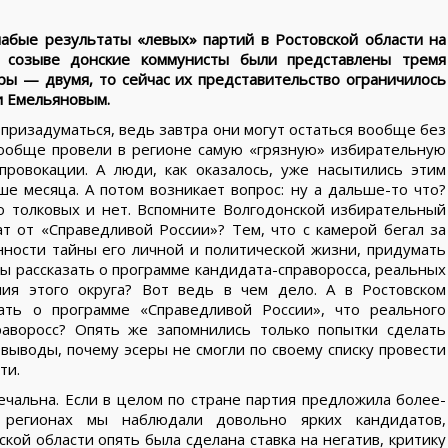
лабые результаты «левых» партий в Ростовской области на
 созыве донские коммунисты были представлены тремя
ры — двумя, то сейчас их представительство ограничилось
и Емельяновым.
призадуматься, ведь завтра они могут остаться вообще без
 вообще провели в регионе самую «грязную» избирательную
провокации. А люди, как оказалось, уже насытились этим
е месяца. А потом возникает вопрос: ну а дальше-то что?
 толковых и нет. Вспомните Волгодонской избирательный
ат от «Справедливой России»? Тем, что с камерой бегал за
ности тайны его личной и политической жизни, придумать
вы рассказать о программе кандидата-справоросса, реальных
ия этого округа? Вот ведь в чем дело. А в Ростовском
ать о программе «Справедливой России», что реального
раворосс? Опять же запомнились только попытки сделать
 выводы, почему эсеры не смогли по своему списку провести
ти.
ечальна. Если в целом по стране партия предложила более-
 регионах мы наблюдали довольно ярких кандидатов,
ской области опять была сделана ставка на негатив, критику