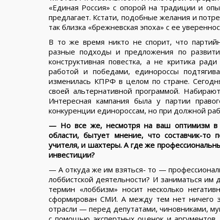
«Единая Россия» с опорой на традиции и опы
предлагает. Кстати, подобные желания и потр
так близка «брежневская эпоха» с ее уверенно
В то же время никто не спорит, что парти
разные подходы и предложения по развитию
конструктивная повестка, а не критика рад
работой и победами, единороссы подтягива
изменилась КПРФ в целом по стране. Сегодн
своей альтернативной программой. Набирают
Интересная кампания была у партии право
конкуренции единороссам, но при должной рабо
— Но все же, несмотря на ваш оптимизм в
области, бытует мнение, что составчик-то 
учителя, и шахтеры. А где же профессиональн
инвестиции?
— А откуда же им взяться- то — профессиональ
лоббистской деятельности? И заниматься им 
термин «лоббизм» носит несколько негатив
сформирован СМИ. А между тем нет ничего 
отрасли — перед депутатами, чиновниками, м
с помощью экспертных оценок и аргументов, 