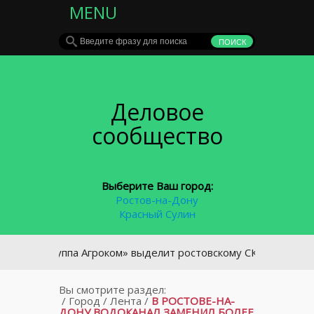
MENU
Деловое
сообщество
Выберите Ваш город:
Ростов-на-Дону
Красный Сулин
«Группа Агроком» выделит ростовскому СКА 10 млн рублей
Вы смотрите раздел:
/
Город
/
Лента
/
В РОСТОВЕ-НА-
ДОНУ ВОДОКАНАЛ ЗАМЕНИЛ БОЛЕЕ